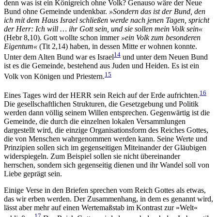
denn was ist ein Königreich ohne Volk? Genauso wäre der Neue
Bund ohne Gemeinde undenkbar.
»Sondern das ist der Bund, den
ich mit dem Haus Israel schließen werde nach jenen Tagen, spricht
der Herr: Ich will … ihr Gott sein, und sie sollen mein Volk sein«
(Hebr 8,10). Gott wollte schon immer
»ein Volk zum besonderen
Eigentum«
(Tit 2,14) haben, in dessen Mitte er wohnen konnte.
14
Unter dem Alten Bund war es Israel
und unter dem Neuen Bund
ist es die Gemeinde, bestehend aus Juden und Heiden. Es ist ein
15
Volk von Königen und Priestern.
16
Eines Tages wird der HERR sein Reich auf der Erde aufrichten.
Die gesellschaftlichen Strukturen, die Gesetzgebung und Politik
werden dann völlig seinem Willen entsprechen. Gegenwärtig ist die
Gemeinde, die durch die einzelnen lokalen Versammlungen
dargestellt wird, die einzige Organisationsform des Reiches Gottes,
die von Menschen wahrgenommen werden kann. Seine Werte und
Prinzipien sollen sich im gegenseitigen Miteinander der Gläubigen
widerspiegeln. Zum Beispiel sollen sie nicht übereinander
herrschen, sondern sich gegenseitig dienen und ihr Wandel soll von
Liebe geprägt sein.
Einige Verse in den Briefen sprechen vom Reich Gottes als etwas,
das wir erben werden. Der Zusammenhang, in dem es genannt wird,
lässt aber mehr auf einen Wertemaßstab im Kontrast zur »Welt«
17