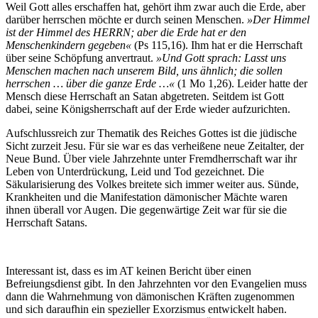
Weil Gott alles erschaffen hat, gehört ihm zwar auch die Erde, aber
darüber herrschen möchte er durch seinen Menschen.
»Der Himmel
ist der Himmel des HERRN; aber die Erde hat er den
Menschenkindern gegeben«
(Ps 115,16). Ihm hat er die Herrschaft
über seine Schöpfung anvertraut.
»Und Gott sprach: Lasst uns
Menschen machen nach unserem Bild, uns ähnlich; die sollen
herrschen … über die ganze Erde …«
(1 Mo 1,26). Leider hatte der
Mensch diese Herrschaft an Satan abgetreten. Seitdem ist Gott
dabei, seine Königsherrschaft auf der Erde wieder aufzurichten.
Aufschlussreich zur Thematik des Reiches Gottes ist die jüdische
Sicht zurzeit Jesu. Für sie war es das verheißene neue Zeitalter, der
Neue Bund. Über viele Jahrzehnte unter Fremdherrschaft war ihr
Leben von Unterdrückung, Leid und Tod gezeichnet. Die
Säkularisierung des Volkes breitete sich immer weiter aus. Sünde,
Krankheiten und die Manifestation dämonischer Mächte waren
ihnen überall vor Augen. Die gegenwärtige Zeit war für sie die
Herrschaft Satans.
Interessant ist, dass es im AT keinen Bericht über einen
Befreiungsdienst gibt. In den Jahrzehnten vor den Evangelien muss
dann die Wahrnehmung von dämonischen Kräften zugenommen
und sich daraufhin ein spezieller Exorzismus entwickelt haben.