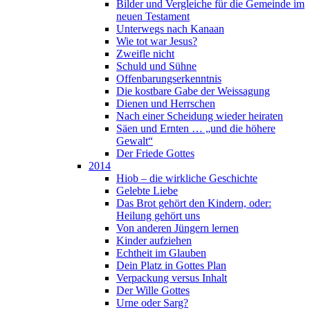
Bilder und Vergleiche für die Gemeinde im
neuen Testament
Unterwegs nach Kanaan
Wie tot war Jesus?
Zweifle nicht
Schuld und Sühne
Offenbarungserkenntnis
Die kostbare Gabe der Weissagung
Dienen und Herrschen
Nach einer Scheidung wieder heiraten
Säen und Ernten … „und die höhere
Gewalt“
Der Friede Gottes
2014
Hiob – die wirkliche Geschichte
Gelebte Liebe
Das Brot gehört den Kindern, oder:
Heilung gehört uns
Von anderen Jüngern lernen
Kinder aufziehen
Echtheit im Glauben
Dein Platz in Gottes Plan
Verpackung versus Inhalt
Der Wille Gottes
Urne oder Sarg?