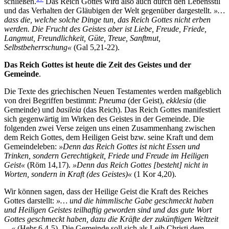
schließen.
Das Reich Gottes wird also auch durch den Lebensstil
und das Verhalten der Gläubigen der Welt gegenüber dargestellt.
»…
dass die, welche solche Dinge tun, das Reich Gottes nicht erben
werden. Die Frucht des Geistes aber ist Liebe, Freude, Friede,
Langmut, Freundlichkeit, Güte, Treue, Sanftmut,
Selbstbeherrschung«
(Gal 5,21-22).
Das Reich Gottes ist heute die Zeit des Geistes und der
Gemeinde
.
Die Texte des griechischen Neuen Testamentes werden maßgeblich
von drei Begriffen bestimmt:
Pneuma
(der Geist),
ekklesia
(die
Gemeinde) und
basileia
(das Reich). Das Reich Gottes manifestiert
sich gegenwärtig im Wirken des Geistes in der Gemeinde. Die
folgenden zwei Verse zeigen uns einen Zusammenhang zwischen
dem Reich Gottes, dem Heiligen Geist bzw. seine Kraft und dem
Gemeindeleben:
»Denn das Reich Gottes ist nicht Essen und
Trinken, sondern Gerechtigkeit, Friede und Freude im Heiligen
Geist«
(Röm 14,17).
»Denn das Reich Gottes [besteht] nicht in
Worten, sondern in Kraft (des Geistes)«
(1 Kor 4,20).
Wir können sagen, dass der Heilige Geist die Kraft des Reiches
Gottes darstellt:
»… und die himmlische Gabe geschmeckt haben
und Heiligen Geistes teilhaftig geworden sind und das gute Wort
Gottes geschmeckt haben, dazu die Kräfte der zukünftigen Weltzeit
…«
(Hebr 6,4-5). Die Gemeinde soll sich als Leib Christi dem