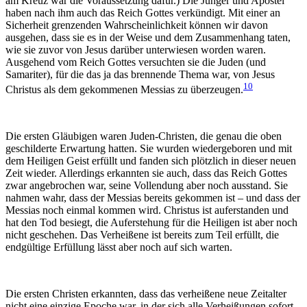
am Kreuz war die Voraussetzung dafür.) Die Jünger und Apostel
haben nach ihm auch das Reich Gottes verkündigt. Mit einer an
Sicherheit grenzenden Wahrscheinlichkeit können wir davon
ausgehen, dass sie es in der Weise und dem Zusammenhang taten,
wie sie zuvor von Jesus darüber unterwiesen worden waren.
Ausgehend vom Reich Gottes versuchten sie die Juden (und
Samariter), für die das ja das brennende Thema war, von Jesus
10
Christus als dem gekommenen Messias zu überzeugen.
Die ersten Gläubigen waren Juden-Christen, die genau die oben
geschilderte Erwartung hatten. Sie wurden wiedergeboren und mit
dem Heiligen Geist erfüllt und fanden sich plötzlich in dieser neuen
Zeit wieder. Allerdings erkannten sie auch, dass das Reich Gottes
zwar angebrochen war, seine Vollendung aber noch ausstand. Sie
nahmen wahr, dass der Messias bereits gekommen ist – und dass der
Messias noch einmal kommen wird. Christus ist auferstanden und
hat den Tod besiegt, die Auferstehung für die Heiligen ist aber noch
nicht geschehen. Das Verheißene ist bereits zum Teil erfüllt, die
endgültige Erfüllung lässt aber noch auf sich warten.
Die ersten Christen erkannten, dass das verheißene neue Zeitalter
nicht eine einzige Epoche war, in der sich alle Verheißungen sofort