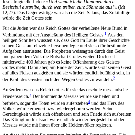
Jesus fragte die Juden:
»Und wenn ich die Dämonen durch
Beelzebul austreibe, durch wen treiben eure Söhne sie aus?«
(Mt
12,27). Das Gegenwärtige war also die Zeit Satans, das Zukünftige
würde die Zeit Gottes sein.
Für die Juden war das Reich Gottes der verheißene Neue Bund in
1
Verbindung mit der Ausgießung des Heiligen Geistes.
Aus den
heiligen Schriften wussten sie, dass Gott im Laufe ihrer Geschichte
seinen Geist auf einzelne Personen legte und sie so für bestimmte
Aufgaben ausrüstete. Die Propheten weissagten durch den Geist
und gaben dem Volk die Botschaft Gottes weiter. Doch seit
mittlerweile 400 Jahren gab es keine Offenbarung des Geistes
Gottes mehr. Dann aber, am Ende der Zeit, würde Gott seinen Geist
auf alles Fleisch ausgießen und sie würden endlich befähigt sein, in
2
der Kraft des Geistes nach den Wegen Gottes zu wandeln.
Außerdem war das Reich Gottes für sie das ersehnte messianische
3
Friedensreich.
Der kommende Messias würde sie heilen und
4
befreien, sogar die Toten würden auferstehen
und das Herz des
Volkes würde erneuert bzw. wiedergeboren werden. Seine
Gerechtigkeit würde sich offenbaren und sein Friede sich ausbreiten.
Das Königtum für Israel wäre endlich wieder hergestellt und der
Messias würde mit ihnen über alle Heidenvölker regieren.