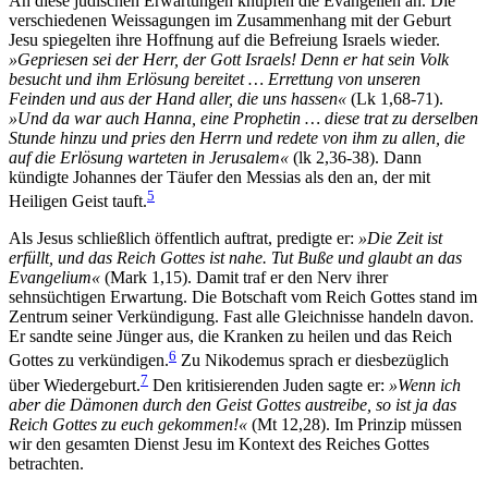
An diese jüdischen Erwartungen knüpfen die Evangelien an. Die
verschiedenen Weissagungen im Zusammenhang mit der Geburt
Jesu spiegelten ihre Hoffnung auf die Befreiung Israels wieder.
»Gepriesen sei der Herr, der Gott Israels! Denn er hat sein Volk
besucht und ihm Erlösung bereitet … Errettung von unseren
Feinden und aus der Hand aller, die uns hassen«
(Lk 1,68-71).
»Und da war auch Hanna, eine Prophetin … diese trat zu derselben
Stunde hinzu und pries den Herrn und redete von ihm zu allen, die
auf die Erlösung warteten in Jerusalem«
(lk 2,36-38). Dann
kündigte Johannes der Täufer den Messias als den an, der mit
5
Heiligen Geist tauft.
Als Jesus schließlich öffentlich auftrat, predigte er:
»Die Zeit ist
erfüllt, und das Reich Gottes ist nahe. Tut Buße und glaubt an das
Evangelium«
(Mark 1,15). Damit traf er den Nerv ihrer
sehnsüchtigen Erwartung. Die Botschaft vom Reich Gottes stand im
Zentrum seiner Verkündigung. Fast alle Gleichnisse handeln davon.
Er sandte seine Jünger aus, die Kranken zu heilen und das Reich
6
Gottes zu verkündigen.
Zu Nikodemus sprach er diesbezüglich
7
über Wiedergeburt.
Den kritisierenden Juden sagte er:
»Wenn ich
aber die Dämonen durch den Geist Gottes austreibe, so ist ja das
Reich Gottes zu euch gekommen!«
(Mt 12,28). Im Prinzip müssen
wir den gesamten Dienst Jesu im Kontext des Reiches Gottes
betrachten.