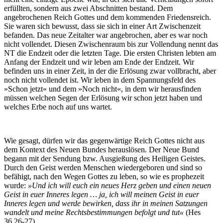
erfüllten, sondern aus zwei Abschnitten bestand. Dem
angebrochenen Reich Gottes und dem kommenden Friedensreich.
Sie waren sich bewusst, dass sie sich in einer Art Zwischenzeit
befanden. Das neue Zeitalter war angebrochen, aber es war noch
nicht vollendet. Diesen Zwischenraum bis zur Vollendung nennt das
NT die Endzeit oder die letzten Tage. Die ersten Christen lebten am
Anfang der Endzeit und wir leben am Ende der Endzeit. Wir
befinden uns in einer Zeit, in der die Erlösung zwar vollbracht, aber
noch nicht vollendet ist. Wir leben in dem Spannungsfeld des
»Schon jetzt« und dem »Noch nicht«, in dem wir herausfinden
müssen welchen Segen der Erlösung wir schon jetzt haben und
welches Erbe noch auf uns wartet.
Wie gesagt, dürfen wir das gegenwärtige Reich Gottes nicht aus
dem Kontext des Neuen Bundes herauslösen. Der Neue Bund
begann mit der Sendung bzw. Ausgießung des Heiligen Geistes.
Durch den Geist werden Menschen wiedergeboren und sind so
befähigt, nach den Wegen Gottes zu leben, so wie es prophezeit
wurde:
»Und ich will euch ein neues Herz geben und einen neuen
Geist in euer Inneres legen … ja, ich will meinen Geist in euer
Inneres legen und werde bewirken, dass ihr in meinen Satzungen
wandelt und meine Rechtsbestimmungen befolgt und tut«
(Hes
36,26-27).