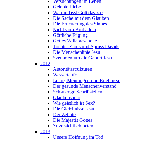
Versuchungen im Leben
Gelebte Liebe
Warum lässt Gott das zu?
Die Sache mit dem Glauben
Die Erneuerung des Sinnes
Nicht vom Brot allein
Göttliche Fügung
Gottes Wille geschehe
Tochter Zions und Spross Davids
Die Menschenlinie Jesu
Szenarien um die Geburt Jesu
2012
Autoritätsstrukturen
Wassertaufe
Lehre, Meinungen und Erlebnisse
Der gesunde Menschenverstand
Schwierige Schriftstellen
Glaubensauto
Wie geistlich ist Sex?
Die Gleichnisse Jesu
Der Zehnte
Die Majestät Gottes
Zuversichtlich beten
2013
Unsere Hoffnung im Tod