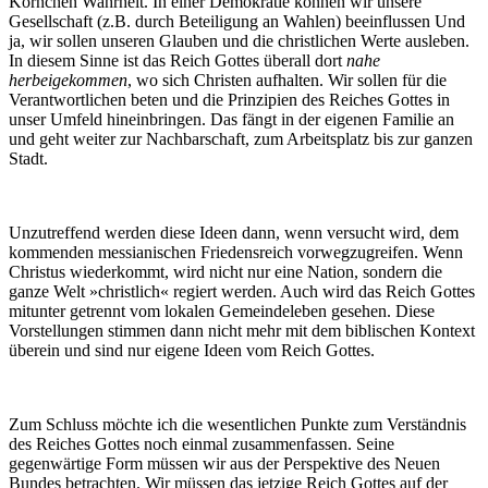
Körnchen Wahrheit. In einer Demokratie können wir unsere
Gesellschaft (z.B. durch Beteiligung an Wahlen) beeinflussen Und
ja, wir sollen unseren Glauben und die christlichen Werte ausleben.
In diesem Sinne ist das Reich Gottes überall dort
nahe
herbeigekommen
, wo sich Christen aufhalten. Wir sollen für die
Verantwortlichen beten und die Prinzipien des Reiches Gottes in
unser Umfeld hineinbringen. Das fängt in der eigenen Familie an
und geht weiter zur Nachbarschaft, zum Arbeitsplatz bis zur ganzen
Stadt.
Unzutreffend werden diese Ideen dann, wenn versucht wird, dem
kommenden messianischen Friedensreich vorwegzugreifen. Wenn
Christus wiederkommt, wird nicht nur eine Nation, sondern die
ganze Welt »christlich« regiert werden. Auch wird das Reich Gottes
mitunter getrennt vom lokalen Gemeindeleben gesehen. Diese
Vorstellungen stimmen dann nicht mehr mit dem biblischen Kontext
überein und sind nur eigene Ideen vom Reich Gottes.
Zum Schluss möchte ich die wesentlichen Punkte zum Verständnis
des Reiches Gottes noch einmal zusammenfassen. Seine
gegenwärtige Form müssen wir aus der Perspektive des Neuen
Bundes betrachten. Wir müssen das jetzige Reich Gottes auf der