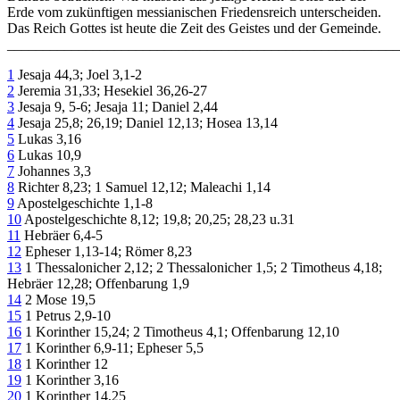
Erde vom zukünftigen messianischen Friedensreich unterscheiden.
Das Reich Gottes ist heute die Zeit des Geistes und der Gemeinde.
_______________________________________________________
1
Jesaja 44,3; Joel 3,1-2
2
Jeremia 31,33; Hesekiel 36,26-27
3
Jesaja 9, 5-6; Jesaja 11; Daniel 2,44
4
Jesaja 25,8; 26,19; Daniel 12,13; Hosea 13,14
5
Lukas 3,16
6
Lukas 10,9
7
Johannes 3,3
8
Richter 8,23; 1 Samuel 12,12; Maleachi 1,14
9
Apostelgeschichte 1,1-8
10
Apostelgeschichte
8,12; 19,8; 20,25; 28,23 u.31
11
Hebräer 6,4-5
12
Epheser 1,13-14; Römer 8,23
13
1 Thessalonicher 2,12; 2 Thessalonicher 1,5; 2 Timotheus 4,18;
Hebräer 12,28; Offenbarung 1,9
14
2 Mose 19,5
15
1 Petrus 2,9-10
16
1 Korinther 15,24; 2 Timotheus 4,1; Offenbarung 12,10
17
1 Korinther 6,9-11; Epheser 5,5
18
1 Korinther 12
19
1 Korinther 3,16
20
1 Korinther 14,25