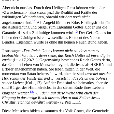
Aber nicht nur das. Durch den Heiligen Geist können wir in der
»Zwischenzeit«, also
schon jetzt
die Realität und Kräfte der
zukünftigen Welt erfahren, obwohl wir dort
noch nicht
11
angekommen sind.
Als Angeld für unser Erbe, Erstlingsfrucht für
die Auferstehung und Siegel zum Eigentum Gottes gibt er uns die
12
Garantie, dass das Zukünftige kommen wird.
Der Geist Gottes im
Leben der Gläubigen ist ein wesentliches Element des Neuen
Bundes. Eigentlich würde es ohne ihn keinen Neuen Bund geben.
Jesus sagte:
»Das Reich Gottes kommt nicht so, dass man es
beobachten könnte. … denn siehe, das Reich Gottes ist inwendig in
euch«
(Luk 17,20-21). Gegenwärtig besteht das Reich Gottes darin,
das Gott im Leben von Menschen regiert, die Jesus als HERRN und
Erlöser angenommen haben. Sie leben mitten in der Welt, die
momentan von Satan beherrscht wird, aber sie sind
»errettet aus der
Herrschaft der Finsternis und … versetzt in das Reich des Sohnes
seiner Liebe«
(Kol 1,13). Auf der Erde sind sie heimatlos, aber sie
sind Bürger des Himmelreichs, in das sie am Ende ihres Lebens
13
eingehen werden
:
»… denn auf diese Weise wird euch der
Eingang in das ewige Reich unseres Herrn und Retters Jesus
Christus reichlich gewährt werden«
(2 Petr 1,11).
Diese Menschen bilden zusammen das Volk Gottes, die Gemeinde,