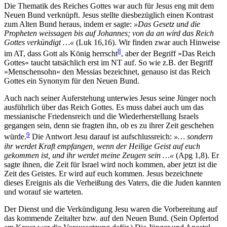
Die Thematik des Reiches Gottes war auch für Jesus eng mit dem
Neuen Bund verknüpft. Jesus stellte diesbezüglich einen Kontrast
zum Alten Bund heraus, indem er sagte:
»Das Gesetz und die
Propheten weissagen bis auf Johannes; von da an wird das Reich
Gottes verkündigt …«
(Luk 16,16). Wir finden zwar auch Hinweise
8
im AT, dass Gott als König herrscht
, aber der Begriff »Das Reich
Gottes« taucht tatsächlich erst im NT auf. So wie z.B. der Begriff
»Menschensohn« den Messias bezeichnet, genauso ist das Reich
Gottes ein Synonym für den Neuen Bund.
Auch nach seiner Auferstehung unterwies Jesus seine Jünger noch
ausführlich über das Reich Gottes. Es muss dabei auch um das
messianische Friedensreich und die Wiederherstellung Israels
gegangen sein, denn sie fragten ihn, ob es zu ihrer Zeit geschehen
9
würde.
Die Antwort Jesu darauf ist aufschlussreich:
»… sondern
ihr werdet Kraft empfangen, wenn der Heilige Geist auf euch
gekommen ist, und ihr werdet meine Zeugen sein …«
(Apg 1,8). Er
sagte ihnen, die Zeit für Israel wird noch kommen, aber jetzt ist die
Zeit des Geistes. Er wird auf euch kommen. Jesus bezeichnete
dieses Ereignis als die Verheißung des Vaters, die die Juden kannten
und worauf sie warteten.
Der Dienst und die Verkündigung Jesu waren die Vorbereitung auf
das kommende Zeitalter bzw. auf den Neuen Bund. (Sein Opfertod