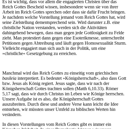
Es ist wichtig, dass vor allem die engagierten Christen über das
Reich Gottes Bescheid wissen, insbesondere wenn sie von ihrer
Arbeit im Reich Gottes sprechen oder dass sie dafür Frucht bringen.
Je nachdem welche Vorstellung jemand vom Reich Gottes hat, wird
seine Zielstellung dementsprechend sein. Wird darunter z.B. eine
christliche Nation verstanden, werden sich die Aktivitäten
dahingehend bewegen, dass man gegen jede Gottlosigkeit zu Felde
zieht. Man protestiert dann gegen eine Esoterikmesse, unterschreibt
Petitionen gegen Abtreibung und läuft gegen Homosexualität Sturm.
Vielleicht engagiert man sich auch in der Politik, um eine
»christliche« Gesetzgebung zu erreichen.
Manchmal wird das Reich Gottes zu einseitig vom griechischen
basileia
interpretiert. Es bedeutet »Königsherrschaft«, also dass Gott
bzw. Jesus als König regiert. Jesus sagte, dass wir nach der
Königsherrschaft Gottes trachten sollen (Matth 6,10.33). Römer
5,17 sagt, dass wir durch Christus im Leben wie Könige herrschen.
Unsere Aufgabe ist es also, die Königsherrschaft Gottes
auszubreiten. Durch diese und andere Verse kann leicht die Idee
entstehen, wir müssten unser Umfeld zu biblischen Werten hin
verändern.
In diesen Vorstellungen vom Reich Gottes gibt es immer ein