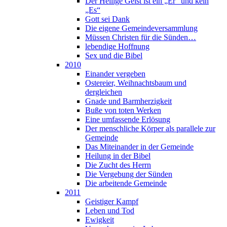
Der Heilige Geist ist ein „Er“ und kein
„Es“
Gott sei Dank
Die eigene Gemeindeversammlung
Müssen Christen für die Sünden…
lebendige Hoffnung
Sex und die Bibel
2010
Einander vergeben
Ostereier, Weihnachtsbaum und
dergleichen
Gnade und Barmherzigkeit
Buße von toten Werken
Eine umfassende Erlösung
Der menschliche Körper als parallele zur
Gemeinde
Das Miteinander in der Gemeinde
Heilung in der Bibel
Die Zucht des Herrn
Die Vergebung der Sünden
Die arbeitende Gemeinde
2011
Geistiger Kampf
Leben und Tod
Ewigkeit