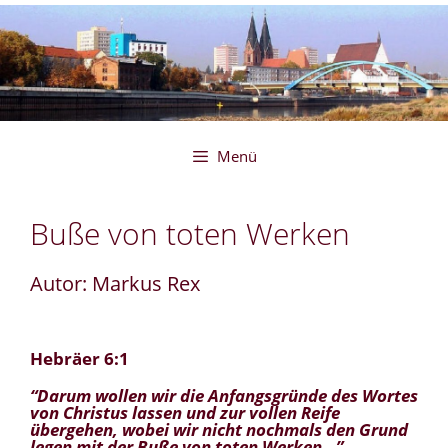
Zum
Inhalt
springen
Menü
Buße von toten Werken
Autor: Markus Rex
Hebräer 6:1
“Darum wollen wir die Anfangsgründe des Wortes
von Christus lassen und zur vollen Reife
übergehen, wobei wir nicht nochmals den Grund
legen mit der Buße von toten Werken…”