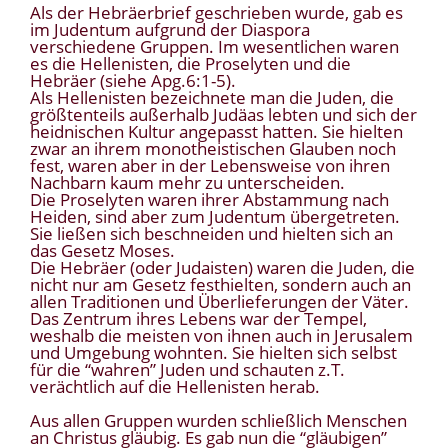
Als der Hebräerbrief geschrieben wurde, gab es
im Judentum aufgrund der Diaspora
verschiedene Gruppen. Im wesentlichen waren
es die Hellenisten, die Proselyten und die
Hebräer (siehe Apg.6:1-5).
Als Hellenisten bezeichnete man die Juden, die
größtenteils außerhalb Judäas lebten und sich der
heidnischen Kultur angepasst hatten. Sie hielten
zwar an ihrem monotheistischen Glauben noch
fest, waren aber in der Lebensweise von ihren
Nachbarn kaum mehr zu unterscheiden.
Die Proselyten waren ihrer Abstammung nach
Heiden, sind aber zum Judentum übergetreten.
Sie ließen sich beschneiden und hielten sich an
das Gesetz Moses.
Die Hebräer (oder Judaisten) waren die Juden, die
nicht nur am Gesetz festhielten, sondern auch an
allen Traditionen und Überlieferungen der Väter.
Das Zentrum ihres Lebens war der Tempel,
weshalb die meisten von ihnen auch in Jerusalem
und Umgebung wohnten. Sie hielten sich selbst
für die “wahren” Juden und schauten z.T.
verächtlich auf die Hellenisten herab.
Aus allen Gruppen wurden schließlich Menschen
an Christus gläubig. Es gab nun die “gläubigen”