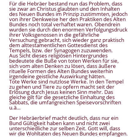
Für die Hebräer bestand nun das Problem, dass
sie zwar an Christus glaubten und den Inhalten
des Neuen Bundes im Prinzip zustimmten, jedoch
von ihrer Denkweise her den Praktiken des Alten
Bundes noch total verhaftet waren. Obendrein
wurden sie durch den enormen Verfolgungsdruck
ihrer Volksgenossen in die gefährliche
Versuchung gebracht, sich wieder ganz praktisch
dem alttestamentlichen Gottesdienst des
Tempels, bzw. der Synagogen zuzuwenden.
Aus Sicht dieses religiösen Hintergrundes
bedeutete die Buße von toten Werken für sie,
sich vom alten Denken zu lösen, dass äußere
rituelle Formen des Alten Bundes weiterhin
irgendeine geistliche Auswirkung hätten.
Tote Werke sind nutzlose Werke. In den Tempel
zu gehen und Tiere zu opfern macht seit der
Erlösung durch Jesus keinen Sinn mehr. Das
gleiche gilt für die gesetzliche Einhaltung des
Sabbats, die umfangreichen Speisevorschriften
u.ä…
Der Hebräerbrief macht deutlich, dass nur ein
Bund Gültigkeit haben kann und nicht zwei
unterschiedliche zur selben Zeit. Gott will, dass
wir die Wohltaten des Neuen Bundes empfangen.