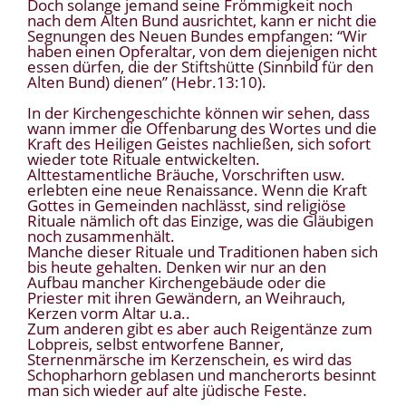
Doch solange jemand seine Frömmigkeit noch
nach dem Alten Bund ausrichtet, kann er nicht die
Segnungen des Neuen Bundes empfangen: “Wir
haben einen Opferaltar, von dem diejenigen nicht
essen dürfen, die der Stiftshütte (Sinnbild für den
Alten Bund) dienen” (Hebr.13:10).
In der Kirchengeschichte können wir sehen, dass
wann immer die Offenbarung des Wortes und die
Kraft des Heiligen Geistes nachließen, sich sofort
wieder tote Rituale entwickelten.
Alttestamentliche Bräuche, Vorschriften usw.
erlebten eine neue Renaissance. Wenn die Kraft
Gottes in Gemeinden nachlässt, sind religiöse
Rituale nämlich oft das Einzige, was die Gläubigen
noch zusammenhält.
Manche dieser Rituale und Traditionen haben sich
bis heute gehalten. Denken wir nur an den
Aufbau mancher Kirchengebäude oder die
Priester mit ihren Gewändern, an Weihrauch,
Kerzen vorm Altar u.a..
Zum anderen gibt es aber auch Reigentänze zum
Lobpreis, selbst entworfene Banner,
Sternenmärsche im Kerzenschein, es wird das
Schopharhorn geblasen und mancherorts besinnt
man sich wieder auf alte jüdische Feste.