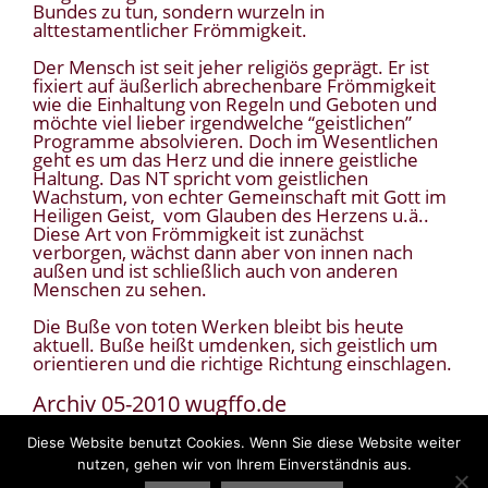
Bundes zu tun, sondern wurzeln in
alttestamentlicher Frömmigkeit.
Der Mensch ist seit jeher religiös geprägt. Er ist
fixiert auf äußerlich abrechenbare Frömmigkeit
wie die Einhaltung von Regeln und Geboten und
möchte viel lieber irgendwelche “geistlichen”
Programme absolvieren. Doch im Wesentlichen
geht es um das Herz und die innere geistliche
Haltung. Das NT spricht vom geistlichen
Wachstum, von echter Gemeinschaft mit Gott im
Heiligen Geist, vom Glauben des Herzens u.ä..
Diese Art von Frömmigkeit ist zunächst
verborgen, wächst dann aber von innen nach
außen und ist schließlich auch von anderen
Menschen zu sehen.
Die Buße von toten Werken bleibt bis heute
aktuell. Buße heißt umdenken, sich geistlich um
orientieren und die richtige Richtung einschlagen.
Archiv 05-2010 wugffo.de
Diese Website benutzt Cookies. Wenn Sie diese Website weiter
nutzen, gehen wir von Ihrem Einverständnis aus.