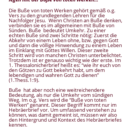
Die Buße von toten Werken gehört gemäß o.g.
Vers zu den grundlegenden Lehren für die
Nachfolger Jesu. Wenn Christen an Buße denken,
verbinden sie es im allgemeinen mit Buße von
Sünden. Buße bedeutet Umkehr. Zu einer
echten Buße sind zwei Schritte nötig: Zuerst die
Abkehr von einem Leben ohne, bzw. gegen Gott
und dann die völlige Hinwendung zu einem Leben
im Einklang mit Gottes Willen. Dieser zweite
Schritt wird von manchen Christen unterbelichtet.
Trotzdem ist er genauso wichtig wie der erste. Im
1. Thessalonicherbrief heißt es: “wie ihr euch von
den Götzen zu Gott bekehrt habt, um dem
lebendigen und wahren Gott zu dienen”
(1.Thess.1:9).
Buße hat aber noch eine weitreichendere
Bedeutung, als nur die Umkehr vom sündigen
Weg. Im o.g. Vers wird die “Buße von toten
Werken” genannt. Dieser Begriff kommt nur im
Hebräerbrief vor. Um umfassend verstehen zu
können, was damit gemeint ist, müssen wir also
den Hintergrund und Kontext des Hebräerbriefes
kennen.