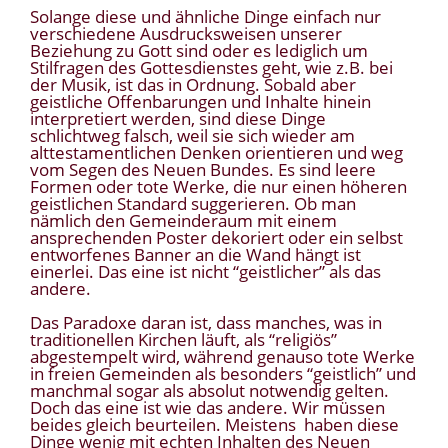
Solange diese und ähnliche Dinge einfach nur
verschiedene Ausdrucksweisen unserer
Beziehung zu Gott sind oder es lediglich um
Stilfragen des Gottesdienstes geht, wie z.B. bei
der Musik, ist das in Ordnung. Sobald aber
geistliche Offenbarungen und Inhalte hinein
interpretiert werden, sind diese Dinge
schlichtweg falsch, weil sie sich wieder am
alttestamentlichen Denken orientieren und weg
vom Segen des Neuen Bundes. Es sind leere
Formen oder tote Werke, die nur einen höheren
geistlichen Standard suggerieren. Ob man
nämlich den Gemeinderaum mit einem
ansprechenden Poster dekoriert oder ein selbst
entworfenes Banner an die Wand hängt ist
einerlei. Das eine ist nicht “geistlicher” als das
andere.
Das Paradoxe daran ist, dass manches, was in
traditionellen Kirchen läuft, als “religiös”
abgestempelt wird, während genauso tote Werke
in freien Gemeinden als besonders “geistlich” und
manchmal sogar als absolut notwendig gelten.
Doch das eine ist wie das andere. Wir müssen
beides gleich beurteilen. Meistens haben diese
Dinge wenig mit echten Inhalten des Neuen