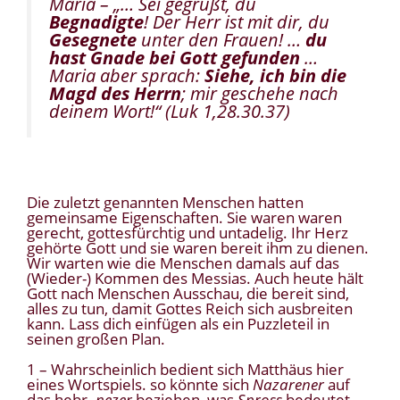
Maria –
„… Sei gegrüßt,
du
Begnadigte
! Der Herr ist mit dir, du
Gesegnete
unter den Frauen! …
du
hast Gnade bei Gott gefunden
…
Maria aber sprach:
Siehe, ich bin die
Magd des Herrn
; mir geschehe nach
deinem Wort!“
(Luk 1,28.30.37)
Die zuletzt genannten Menschen hatten
gemeinsame Eigenschaften. Sie waren waren
gerecht, gottesfürchtig und untadelig. Ihr Herz
gehörte Gott und sie waren bereit ihm zu dienen.
Wir warten wie die Menschen damals auf das
(Wieder-) Kommen des Messias. Auch heute hält
Gott nach Menschen Ausschau, die bereit sind,
alles zu tun, damit Gottes Reich sich ausbreiten
kann. Lass dich einfügen als ein Puzzleteil in
seinen großen Plan.
1 – Wahrscheinlich bedient sich Matthäus hier
eines Wortspiels. so könnte sich
Nazarener
auf
das hebr.
nezer
beziehen, was
Spross
bedeutet