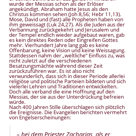
wurde der Messias schon als der Erlöser
angekündigt. Abraham hatte Jesus als den
Christus kommen sehen (Joh 8,56; Hebr 11,13).
Mose, David und (fast) alle Propheten haben von
ihm geweissagt (Luk 24,27). Als die Juden aus der
Verbannung zurückgekehrt und Jerusalem und
der Tempel endlich wieder aufgebaut waren, gab
es kein direktes Reden oder Eingreifen Gottes
mehr. Vierhundert Jahre lang gab es keine
Offenbarung, keine Vision und keine Weissagung.
Stattdessen nahm der „weltliche“ Einfluss zu, was
nicht zuletzt auf die verschiedenen
Besatzungsmächte während dieser Zeit
zurückzuführen war. Es ist also nicht
verwunderlich, dass sich in dieser Periode allerlei
religiöse und politische Parteien bildeten und sich
vielerlei Lehren und Traditionen entwickelten.
Doch alle verband die eine Hoffnung auf den
Messias, der sie aus der Unterdrückung befreien
würde.
Nach 400 Jahren Stille überschlagen sich plötzlich
die Ereignisse. Die Evangelien berichten vermehrt
von Engelserscheinungen:
– bei dem Priester Zacharias, als er