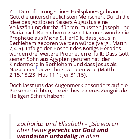
Zur Durchführung seines Heilsplanes gebrauchte
Gott die unterschiedlichsten Menschen. Durch die
Idee des gottlosen Kaisers Augustus eine
Volkszählung durchzuführen, mussten Joseph und
Maria nach Bethlehem reisen. Dadurch wurde die
Prophetie aus Micha 5,1 erfüllt, dass Jesus in
Bethlehem geboren werden würde (vergl. Matth
2,4-6). Infolge der Bosheit des Königs Herodes
wurden drei weitere Prophetien erfüllt: Dass Gott
seinen Sohn aus Ägypten gerufen hat, der
Kindermord in Bethlehem und dass Jesus als
1
Nazarener
bezeichnet werden wird (Matth
2,15.18.23; Hos 11,1; Jer 31,15).
Doch lasst uns das Augenmerk besonders auf die
Personen richten, die ein besonderes Zeugnis der
Heiligen Schrift haben:
Zacharias und Elisabeth –
„Sie waren
aber
beide
gerecht vor Gott und
wandelten untadelig
in allen