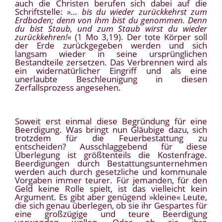
auch die Christen berufen sich dabei auf die
Schriftstelle:
»… bis du wieder zurückkehrst zum
Erdboden; denn von ihm bist du genommen. Denn
du bist Staub, und zum Staub wirst du wieder
zurückkehren!«
(1 Mo 3,19). Der tote Körper soll
der Erde zurückgegeben werden und sich
langsam wieder in seine ursprünglichen
Bestandteile zersetzen. Das Verbrennen wird als
ein widernatürlicher Eingriff und als eine
unerlaubte Beschleunigung in diesen
Zerfallsprozess angesehen.
Soweit erst einmal diese Begründung für eine
Beerdigung. Was bringt nun Gläubige dazu, sich
trotzdem für die Feuerbestattung zu
entscheiden? Ausschlaggebend für diese
Überlegung ist größtenteils die Kostenfrage.
Beerdigungen durch Bestattungsunternehmen
werden auch durch gesetzliche und kommunale
Vorgaben immer teurer. Für jemanden, für den
Geld keine Rolle spielt, ist das vielleicht kein
Argument. Es gibt aber genügend »kleine« Leute,
die sich genau überlegen, ob sie ihr Gespartes für
eine großzügige und teure Beerdigung