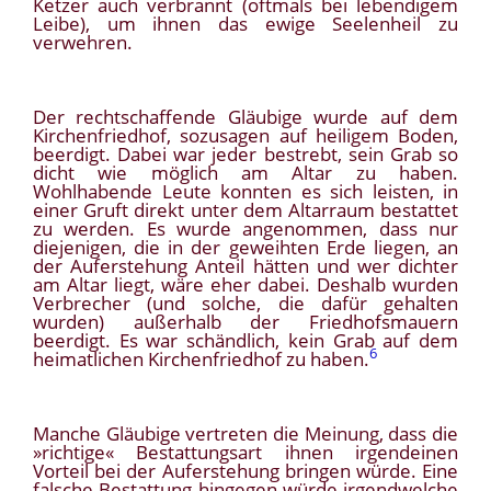
Ketzer auch verbrannt (oftmals bei lebendigem
Leibe), um ihnen das ewige Seelenheil zu
verwehren.
Der rechtschaffende Gläubige wurde auf dem
Kirchenfriedhof, sozusagen auf heiligem Boden,
beerdigt. Dabei war jeder bestrebt, sein Grab so
dicht wie möglich am Altar zu haben.
Wohlhabende Leute konnten es sich leisten, in
einer Gruft direkt unter dem Altarraum bestattet
zu werden. Es wurde angenommen, dass nur
diejenigen, die in der geweihten Erde liegen, an
der Auferstehung Anteil hätten und wer dichter
am Altar liegt, wäre eher dabei. Deshalb wurden
Verbrecher (und solche, die dafür gehalten
wurden) außerhalb der Friedhofsmauern
beerdigt. Es war schändlich, kein Grab auf dem
6
heimatlichen Kirchenfriedhof zu haben.
Manche Gläubige vertreten die Meinung, dass die
»richtige« Bestattungsart ihnen irgendeinen
Vorteil bei der Auferstehung bringen würde. Eine
falsche Bestattung hingegen würde irgendwelche