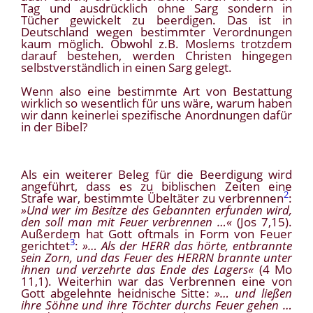
Tag und ausdrücklich ohne Sarg sondern in
Tücher gewickelt zu beerdigen. Das ist in
Deutschland wegen bestimmter Verordnungen
kaum möglich. Obwohl z.B. Moslems trotzdem
darauf bestehen, werden Christen hingegen
selbstverständlich in einen Sarg gelegt.
Wenn also eine bestimmte Art von Bestattung
wirklich so wesentlich für uns wäre, warum haben
wir dann keinerlei spezifische Anordnungen dafür
in der Bibel?
Als ein weiterer Beleg für die Beerdigung wird
angeführt, dass es zu biblischen Zeiten eine
2
Strafe war, bestimmte Übeltäter zu verbrennen
:
»Und wer im Besitze des Gebannten erfunden wird,
den soll man mit Feuer verbrennen …«
(Jos 7,15).
Außerdem hat Gott oftmals in Form von Feuer
3
gerichtet
:
»… Als der HERR das hörte, entbrannte
sein Zorn, und das Feuer des HERRN brannte unter
ihnen und verzehrte das Ende des Lagers«
(4 Mo
11,1). Weiterhin war das Verbrennen eine von
Gott abgelehnte heidnische Sitte:
»… und ließen
ihre Söhne und ihre Töchter durchs Feuer gehen …