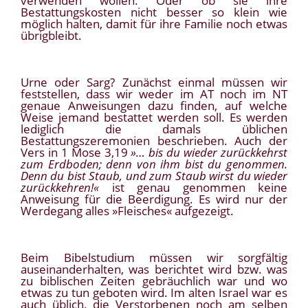
verwenden wollen. Oder ob sie ihre
Bestattungskosten nicht besser so klein wie
möglich halten, damit für ihre Familie noch etwas
übrigbleibt.
Urne oder Sarg? Zunächst einmal müssen wir
feststellen, dass wir weder im AT noch im NT
genaue Anweisungen dazu finden, auf welche
Weise jemand bestattet werden soll. Es werden
lediglich die damals üblichen
Bestattungszeremonien beschrieben. Auch der
Vers in 1 Mose 3,19
»… bis du wieder zurückkehrst
zum Erdboden; denn von ihm bist du genommen.
Denn du bist Staub, und zum Staub wirst du wieder
zurückkehren!«
ist genau genommen keine
Anweisung für die Beerdigung. Es wird nur der
Werdegang alles »Fleisches« aufgezeigt.
Beim Bibelstudium müssen wir sorgfältig
auseinanderhalten, was berichtet wird bzw. was
zu biblischen Zeiten gebräuchlich war und wo
etwas zu tun geboten wird. Im alten Israel war es
auch üblich, die Verstorbenen noch am selben