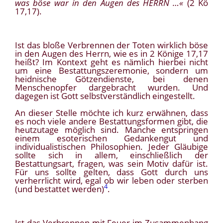
was böse war in den Augen des HERRN …«
(2 Kö
17,17).
Ist das bloße Verbrennen der Toten wirklich böse
in den Augen des Herrn, wie es in 2 Könige 17,17
heißt? Im Kontext geht es nämlich hierbei nicht
um eine Bestattungszeremonie, sondern um
heidnische Götzendienste, bei denen
Menschenopfer dargebracht wurden. Und
dagegen ist Gott selbstverständlich eingestellt.
An dieser Stelle möchte ich kurz erwähnen, dass
es noch viele andere Bestattungsformen gibt, die
heutzutage möglich sind. Manche entspringen
einem esoterischen Gedankengut und
individualistischen Philosophien. Jeder Gläubige
sollte sich in allem, einschließlich der
Bestattungsart, fragen, was sein Motiv dafür ist.
Für uns sollte gelten, dass Gott durch uns
verherrlicht wird, egal ob wir leben oder sterben
4
(und bestattet werden)
.
Ist das Verbrennen mit Feuer im Zusammenhang