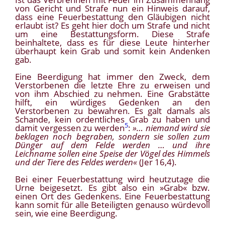
von Gericht und Strafe nun ein Hinweis darauf,
dass eine Feuerbestattung den Gläubigen nicht
erlaubt ist? Es geht hier doch um Strafe und nicht
um eine Bestattungsform. Diese Strafe
beinhaltete, dass es für diese Leute hinterher
überhaupt kein Grab und somit kein Andenken
gab.
Eine Beerdigung hat immer den Zweck, dem
Verstorbenen die letzte Ehre zu erweisen und
von ihm Abschied zu nehmen. Eine Grabstätte
hilft, ein würdiges Gedenken an den
Verstorbenen zu bewahren. Es galt damals als
Schande, kein ordentliches Grab zu haben und
5
damit vergessen zu werden
:
»… niemand wird sie
beklagen noch begraben, sondern sie sollen zum
Dünger auf dem Felde werden … und ihre
Leichname sollen eine Speise der Vögel des Himmels
und der Tiere des Feldes werden«
(Jer 16,4).
Bei einer Feuerbestattung wird heutzutage die
Urne beigesetzt. Es gibt also ein »Grab« bzw.
einen Ort des Gedenkens. Eine Feuerbestattung
kann somit für alle Beteiligten genauso würdevoll
sein, wie eine Beerdigung.