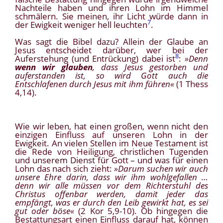
Nachteile haben und ihren Lohn im Himmel
schmälern. Sie meinen, ihr Licht würde dann in
7
der Ewigkeit weniger hell leuchten
.
Was sagt die Bibel dazu? Allein der Glaube an
Jesus entscheidet darüber, wer bei der
8
Auferstehung (und Entrückung) dabei ist
:
»Denn
wenn wir glauben
, dass Jesus gestorben und
auferstanden ist, so wird Gott auch die
Entschlafenen durch Jesus mit ihm führen«
(1 Thess
4,14).
Wie wir leben, hat einen großen, wenn nicht den
einzigen Einfluss auf unseren Lohn in der
Ewigkeit. An vielen Stellen im Neue Testament ist
die Rede von Heiligung, christlichen Tugenden
und unserem Dienst für Gott – und was für einen
Lohn das nach sich zieht:
»Darum suchen wir auch
unsere Ehre darin, dass wir ihm wohlgefallen …
denn wir alle müssen vor dem Richterstuhl des
Christus offenbar werden, damit jeder das
empfängt, was er durch den Leib gewirkt hat, es sei
gut oder böse«
(2 Kor 5,9-10). Ob hingegen die
Bestattungsart einen Einfluss darauf hat, können