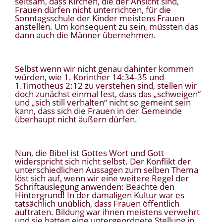
seltsam, dass Kirchen, die der Ansicht sind,
Frauen dürfen nicht unterrichten, für die
Sonntagsschule der Kinder meistens Frauen
anstellen. Um konsequent zu sein, müssten das
dann auch die Männer übernehmen.
Selbst wenn wir nicht genau dahinter kommen
würden, wie 1. Korinther 14:34‑35 und
1.Timotheus 2:12 zu verstehen sind, stellen wir
doch zunächst einmal fest, dass das „schweigen“
und „sich still verhalten“ nicht so gemeint sein
kann, dass sich die Frauen in der Gemeinde
überhaupt nicht äußern dürfen.
Nun, die Bibel ist Gottes Wort und Gott
widerspricht sich nicht selbst. Der Konflikt der
unterschiedlichen Aussagen zum selben Thema
löst sich auf, wenn wir eine weitere Regel der
Schriftauslegung anwenden: Beachte den
Hintergrund! In der damaligen Kultur war es
tatsächlich unüblich, dass Frauen öffentlich
auftraten. Bildung war ihnen meistens verwehrt
und sie hatten eine untergeordnete Stellung in