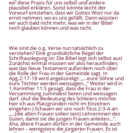
wir diese Praxis für uns selbst und andere
plausibel erklären. Sonst könnte leicht der
Vorwurf entstehen, dass wir Gottes Wort nur da
ernst nehmen, wo es uns gefällt. Dann wüssten
wir auch bald nicht mehr, was wir in der Bibel
noch glauben können und was nicht.
Wie sind die o.g. Verse nun tatsächlich zu
verstehen? Eine grundsätzliche Regel der
Schriftauslegung ist: Die Bibel legt sich selbst aus!
Zunächst einmal müssen wir also herausfinden,
was das Neue Testament außerdem noch über
die Rolle der Frau in der Gemeinde sagt. In
Apg.2:17‑18 wird angekündigt: „…eure Söhne und
eure Töchter werden weissagen…“ Weiter wird in
1.Korinther 11:5 gesagt, dass die Frau in der
Versammlung zumindest beten und weissagen
darf. (Auf die Bedeutung des Schleiers möchte
hier ich aus Platzgründen nicht im Einzelnen
eingehen.) Schauen wir uns noch Titus 2:3‑4 an:
„…(die alten Frauen sollen sein) Lehrerinnen des
Guten, damit sie die jungen Frauen anleiten…“.
Aha, ältere Frauen dürfen in der Gemeinde auch
lehren – wenigstens die jüngeren Frauen. Es ist