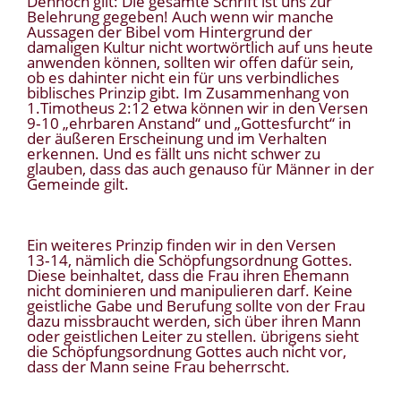
Dennoch gilt: Die gesamte Schrift ist uns zur
Belehrung gegeben! Auch wenn wir manche
Aussagen der Bibel vom Hintergrund der
damaligen Kultur nicht wortwörtlich auf uns heute
anwenden können, sollten wir offen dafür sein,
ob es dahinter nicht ein für uns verbindliches
biblisches Prinzip gibt. Im Zusammenhang von
1.Timotheus 2:12 etwa können wir in den Versen
9‑10 „ehrbaren Anstand“ und „Gottesfurcht“ in
der äußeren Erscheinung und im Verhalten
erkennen. Und es fällt uns nicht schwer zu
glauben, dass das auch genauso für Männer in der
Gemeinde gilt.
Ein weiteres Prinzip finden wir in den Versen
13‑14, nämlich die Schöpfungsordnung Gottes.
Diese beinhaltet, dass die Frau ihren Ehemann
nicht dominieren und manipulieren darf. Keine
geistliche Gabe und Berufung sollte von der Frau
dazu missbraucht werden, sich über ihren Mann
oder geistlichen Leiter zu stellen. übrigens sieht
die Schöpfungsordnung Gottes auch nicht vor,
dass der Mann seine Frau beherrscht.