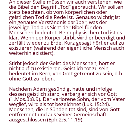
An dieser Stelle müssen wir auch verstehen, wie
die Bibel den Begriff „Tod“ gebraucht. Wir sollten
stets beachten, ob vom körperlichen oder
geistlichen Tod die Rede ist. Genauso wichtig ist
ein genaues Verständnis darüber, was der
jeweilige Tod aus Sicht der Bibel für den
Menschen bedeutet. Beim physischen Tod ist es
klar. Wenn der Körper stirbt, wird er beerdigt und
zerfällt wieder zu Erde. Kurz gesagt hört er auf zu
existieren (während der eigentliche Mensch auch
weiterhin existiert).
Stirbt jedoch der Geist des Menschen, hört er
nicht auf zu existieren. Geistlich tot zu sein
bedeutet im Kern, von Gott getrennt zu sein, d.h.
ohne Gott zu leben.
Nachdem Adam gesündigt hatte und infolge
dessen geistlich starb, verbarg er sich vor Gott
(1.Mos.3:8.9). Der verlorene Sohn, der vom Vater
weglief, wird als tot bezeichnet (Luk.15:24).
Menschen, die in Sünden tot sind, sind von Gott
entfremdet und aus Seiner Gemeinschaft
ausgeschlossen (Eph.2:5,11,19).