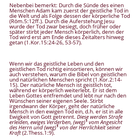
Nebenbei bemerkt: Durch die Sünde des einen
Menschen Adam kam zuerst der geistliche Tod in
die Welt und als Folge dessen der körperliche Tod
(Röm.5:12ff.). Durch die Auferstehung Jesu
wurde der Tod zwar besiegt, doch früher oder
später stirbt jeder Mensch körperlich, denn der
Tod wird erst am Ende dieses Zeitalters hinweg
getan (1.Kor.15:24-26, 53-57).
Wenn wir das geistliche Leben und den
geistlichen Tod richtig einsortieren, können wir
auch verstehen, warum die Bibel von geistlichen
und natürlichen Menschen spricht (1.Kor.2:14-
15). Der natürliche Mensch ist geistlich tot,
während er körperlich weiterlebt. Er ist dem
Leben Gottes entfremdet und lebt nur nach den
Wünschen seiner eigenen Seele. Stirbt
irgendwann der Körper, geht der natürliche
Mensch in den ewigen Tod ein, d.h. er ist in alle
Ewigkeit von Gott getrennt.
Diese werden Strafe
1
erleiden, ewiges Verderben, (weg)
vom Angesicht
1
des Herrn und (weg)
von der Herrlichkeit seiner
Kraft
(2.Thess.1:9).