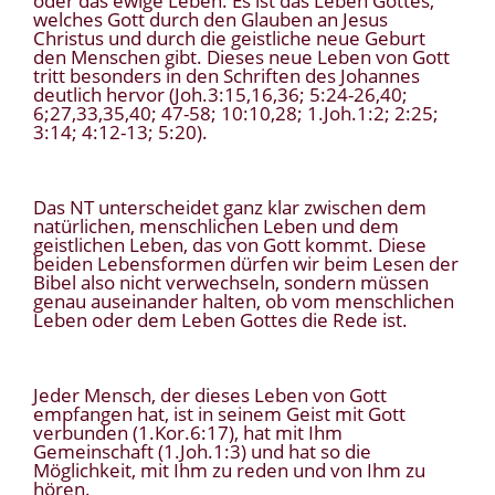
oder das ewige Leben. Es ist das Leben Gottes,
welches Gott durch den Glauben an Jesus
Christus und durch die geistliche neue Geburt
den Menschen gibt. Dieses neue Leben von Gott
tritt besonders in den Schriften des Johannes
deutlich hervor (Joh.3:15,16,36; 5:24-26,40;
6;27,33,35,40; 47-58; 10:10,28; 1.Joh.1:2; 2:25;
3:14; 4:12-13; 5:20).
Das NT unterscheidet ganz klar zwischen dem
natürlichen, menschlichen Leben und dem
geistlichen Leben, das von Gott kommt. Diese
beiden Lebensformen dürfen wir beim Lesen der
Bibel also nicht verwechseln, sondern müssen
genau auseinander halten, ob vom menschlichen
Leben oder dem Leben Gottes die Rede ist.
Jeder Mensch, der dieses Leben von Gott
empfangen hat, ist in seinem Geist mit Gott
verbunden (1.Kor.6:17), hat mit Ihm
Gemeinschaft (1.Joh.1:3) und hat so die
Möglichkeit, mit Ihm zu reden und von Ihm zu
hören.