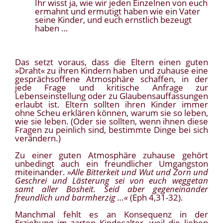
Ihr wisst ja, wie wir jeden Einzelnen von euch
ermahnt und ermutigt haben wie ein Vater
seine Kinder, und euch ernstlich bezeugt
haben …
Das setzt voraus, dass die Eltern einen guten
»Draht« zu ihren Kindern haben und zuhause eine
gesprächsoffene Atmosphäre schaffen, in der
jede Frage und kritische Anfrage zur
Lebenseinstellung oder zu Glaubensauffassungen
erlaubt ist. Eltern sollten ihren Kinder immer
ohne Scheu erklären können, warum sie so leben,
wie sie leben. (Oder sie sollten, wenn ihnen diese
Fragen zu peinlich sind, bestimmte Dinge bei sich
verändern.)
Zu einer guten Atmosphäre zuhause gehört
unbedingt auch ein freundlicher Umgangston
miteinander.
»Alle Bitterkeit und Wut und Zorn und
Geschrei und Lästerung sei von euch weggetan
samt aller Bosheit. Seid aber gegeneinander
freundlich und barmherzig …«
(Eph 4,31-32).
Manchmal fehlt es an Konsequenz in der
Erziehung im zarten Kindesalter, weil die lieben