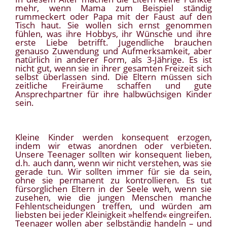
mehr, wenn Mama zum Beispiel ständig
rummeckert oder Papa mit der Faust auf den
Tisch haut. Sie wollen sich ernst genommen
fühlen, was ihre Hobbys, ihr Wünsche und ihre
erste Liebe betrifft. Jugendliche brauchen
genauso Zuwendung und Aufmerksamkeit, aber
natürlich in anderer Form, als 3-Jährige. Es ist
nicht gut, wenn sie in ihrer gesamten Freizeit sich
selbst überlassen sind. Die Eltern müssen sich
zeitliche Freiräume schaffen und gute
Ansprechpartner für ihre halbwüchsigen Kinder
sein.
Kleine Kinder werden konsequent erzogen,
indem wir etwas anordnen oder verbieten.
Unsere Teenager sollten wir konsequent lieben,
d.h. auch dann, wenn wir nicht verstehen, was sie
gerade tun. Wir sollten immer für sie da sein,
ohne sie permanent zu kontrollieren. Es tut
fürsorglichen Eltern in der Seele weh, wenn sie
zusehen, wie die jungen Menschen manche
Fehlentscheidungen treffen, und würden am
liebsten bei jeder Kleinigkeit »helfend« eingreifen.
Teenager wollen aber selbständig handeln – und