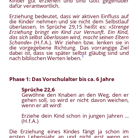
Kinder gut erziehen und sind Gott gegenüber
dafür verantwortlich.
Erziehung bedeutet, dass wir aktiven Einfluss auf
die Kinder nehmen und sie nicht dem Selbstlauf
überlassen. In Sprüche 29,15 heißt es:
»Strenge
Erziehung bringt ein Kind zur Vernunft. Ein Kind,
das sich selbst überlassen wird, macht seinen Eltern
Schande«
(H.f.A.). Wir ziehen bzw. lenken sie in
die vorgegebene Richtung. Das vorrangige Ziel
dabei ist, dass sie später selbst gläubig sind und
1
nach biblischen Werten leben.
Phase 1: Das Vorschulalter bis ca. 6 Jahre
Sprüche 22,6
Gewöhne den Knaben an den Weg, den er
gehen soll, so wird er nicht davon weichen,
wenn er alt wird!
Erziehe dein Kind schon in jungen Jahren …
(H.f.A.)
Die Erziehung eines Kindes fängt ja schon im
ersten Lebensjahr an und nicht erst wenn es