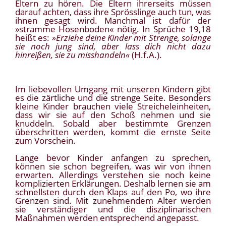
Eltern zu hören. Die Eltern ihrerseits müssen
darauf achten, dass ihre Sprösslinge auch tun, was
ihnen gesagt wird. Manchmal ist dafür der
»stramme Hosenboden« nötig. In Sprüche 19,18
heißt es:
»Erziehe deine Kinder mit Strenge, solange
sie noch jung sind, aber lass dich nicht dazu
hinreißen, sie zu misshandeln«
(H.f.A.).
Im liebevollen Umgang mit unseren Kindern gibt
es die zärtliche und die strenge Seite. Besonders
kleine Kinder brauchen viele Streicheleinheiten,
dass wir sie auf den Schoß nehmen und sie
knuddeln. Sobald aber bestimmte Grenzen
überschritten werden, kommt die ernste Seite
zum Vorschein.
Lange bevor Kinder anfangen zu sprechen,
können sie schon begreifen, was wir von ihnen
erwarten. Allerdings verstehen sie noch keine
komplizierten Erklärungen. Deshalb lernen sie am
schnellsten durch den Klaps auf den Po, wo ihre
Grenzen sind. Mit zunehmendem Alter werden
sie verständiger und die disziplinarischen
Maßnahmen werden entsprechend angepasst.