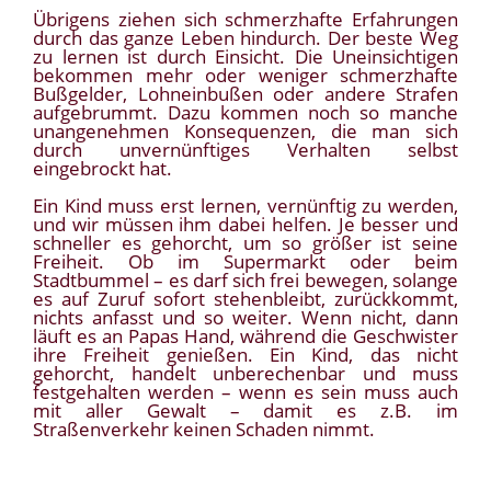
Übrigens ziehen sich schmerzhafte Erfahrungen
durch das ganze Leben hindurch. Der beste Weg
zu lernen ist durch Einsicht. Die Uneinsichtigen
bekommen mehr oder weniger schmerzhafte
Bußgelder, Lohneinbußen oder andere Strafen
aufgebrummt. Dazu kommen noch so manche
unangenehmen Konsequenzen, die man sich
durch unvernünftiges Verhalten selbst
eingebrockt hat.
Ein Kind muss erst lernen, vernünftig zu werden,
und wir müssen ihm dabei helfen. Je besser und
schneller es gehorcht, um so größer ist seine
Freiheit. Ob im Supermarkt oder beim
Stadtbummel – es darf sich frei bewegen, solange
es auf Zuruf sofort stehenbleibt, zurückkommt,
nichts anfasst und so weiter. Wenn nicht, dann
läuft es an Papas Hand, während die Geschwister
ihre Freiheit genießen. Ein Kind, das nicht
gehorcht, handelt unberechenbar und muss
festgehalten werden – wenn es sein muss auch
mit aller Gewalt – damit es z.B. im
Straßenverkehr keinen Schaden nimmt.