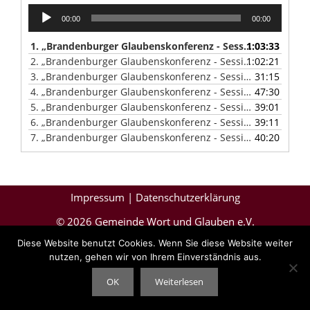
Audio-
00:00
00:00
Player
1.
„Brandenburger Glaubenskonferenz - Session 1-7“
1:03:33
— MO
2.
„Brandenburger Glaubenskonferenz - Session 2-7“
1:02:21
— MAT
3.
„Brandenburger Glaubenskonferenz - Session 3-7“
31:15
— MON
4.
„Brandenburger Glaubenskonferenz - Session 4-7“
47:30
— MARK
5.
„Brandenburger Glaubenskonferenz - Session 5-7“
39:01
— MAT
6.
„Brandenburger Glaubenskonferenz - Session 6-7“
39:11
— MON
7.
„Brandenburger Glaubenskonferenz - Session 7-7“
40:20
— MON
Impressum
|
Datenschutzerklärung
© 2026 Gemeinde Wort und Glauben e.V.
Diese Website benutzt Cookies. Wenn Sie diese Website weiter
nutzen, gehen wir von Ihrem Einverständnis aus.
OK
Weiterlesen